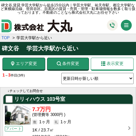
碑文谷,賃貸,学芸大学駅から徒歩15分以内｜学芸大学駅、祐天寺駅、都立大学駅な
ど東横線沿線、世田谷区、目黒区の賃貸・売買・管理・駐車場情報を数多く取り扱
っております。不動産のことなら株式会社大丸にお任せ下さい
メ
TOP
学芸大学駅から近い
碑文谷 学芸大学駅から近い
エリア変更
条件変更
表示変更
1
3
～
件目
(3件)
↓チェックしてお問合せ
リリィハウス
103号室
7.7万円
3000円
1ヶ月
1ヶ月
アパート
1K
23.7㎡