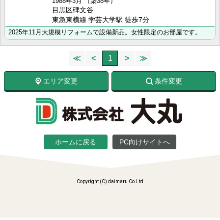
1988年3月
（築38年）
目黒区碑文谷
東急東横線 学芸大学駅 徒歩7分
2025年11月大規模リフォームで設備新品。女性限定のお部屋です。
≪
<
1
>
≫
エリア変更
条件変更
ホームに戻る
PC向けサイトへ
Copyright (C) daimaru Co.Ltd