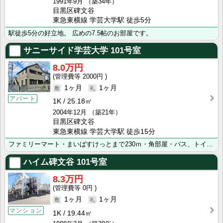
1991年9月
（築34年）
目黒区碑文谷
東急東横線 学芸大学駅 徒歩5分
駅徒歩5分の好立地。 広めの7.5帖のお部屋です。
サニーサイド学芸大学
101号室
8.0万円
2000円
1ヶ月
1ヶ月
アパート
1K
25.18㎡
2004年12月
（築21年）
目黒区碑文谷
東急東横線 学芸大学駅 徒歩15分
ファミリーマート・まいばすけっとまで230ｍ・角部屋・バス、トイレ別・追焚付浴室・CATV・CATV･･･
ハイム碑文谷
101号室
8.3万円
0円
1ヶ月
1ヶ月
マンション
1K
19.44㎡