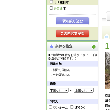
ＪＲ東日本
吾妻線
(1)
駅を絞り込む
条件を指定
■ご希望の条件をお選び下さい。（複
数選択が可能です。）
画像有無
間取り図あり
外観写真あり
価格
～
交
所
間取り
面
ワンルーム
1K/1DK