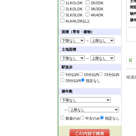
土
1LK/1LDK
2K/2DK
間
2LK/2LDK
3K/3DK
物
3LK/3LDK
4K/4DK
築
4LK/4LDK以上
面積（専有・建物）
～
土地面積
～
駅徒歩
5分以内
10分以内
15分以内
検索
20分以内
指定なし
築年数
～
新築のみ
中古のみ
指定なし