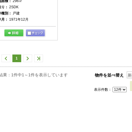
地面積：
296㎡
取り：
2SDK
件種別：
戸建
年月：
1971年12月
1
結果：1件中1～1件を表示しています
物件を並べ替え
新
表示件数：