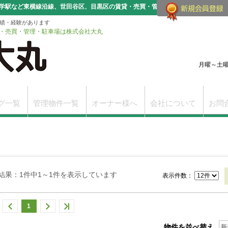
学駅など東横線沿線、世田谷区、目黒区の賃貸・売買・管理・駐車場情報を数多く
実績・経験があります
・売買・管理・駐車場は株式会社大丸
月曜～土曜（
グ一覧
管理物件一覧
オーナー様へ
会社について
お問
改訂版
学芸大学駅前賃貸支店
学芸大学の賃貸物件一覧
結果：1件中1～1件を表示しています
表示件数：
1
物件を並べ替え
新