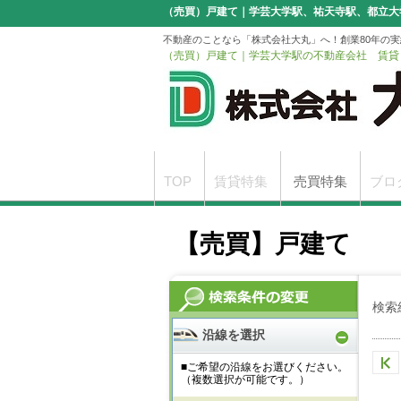
（売買）戸建て｜学芸大学駅、祐天寺駅、都立大
大丸にお任せ下さい
不動産のことなら「株式会社大丸」へ！創業80年の
（売買）戸建て｜学芸大学駅の不動産会社 賃貸
TOP
賃貸特集
売買特集
ブロ
駐車場無料サービスのご案内
申込書
【売買】戸建て
検索
沿線を選択
■ご希望の沿線をお選びください。
（複数選択が可能です。）