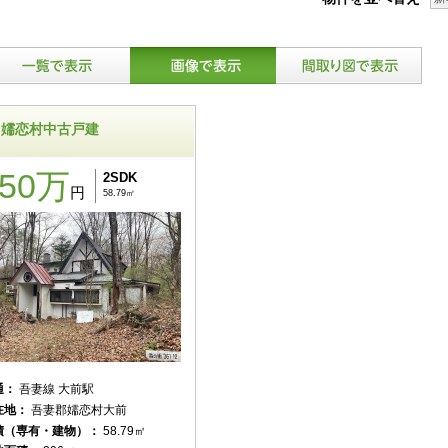
嬬恋村中古戸建
150万
2SDK
円
58.79㎡
通：
吾妻線 大前駅
在地：
吾妻郡嬬恋村大前
積（専有・建物）：
58.79㎡