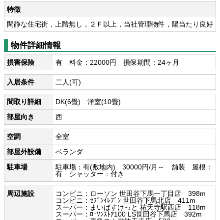
特徴
閑静な住宅街，上階無し，２Ｆ以上，当社管理物件，陽当たり良好
物件詳細情報
損害保険
有 料金：22000円 損保期間：24ヶ月
入居条件
二人(可)
間取り詳細
DK(6畳) 洋室(10畳)
部屋向き
西
空調
全室
部屋外設備
ベランダ
駐車場
駐車場：有(敷地内) 30000円/月～ 舗装 屋根：
有 シャッター：付き
周辺施設
コンビニ：ローソン 世田谷下馬一丁目店 398m
コンビニ：ｾﾌﾞﾝｲﾚﾌﾞﾝ 世田谷下馬北店 411m
スーパー：まいばすけっと 祐天寺駅西店 118m
スーパー：ﾛｰｿﾝｽﾄｱ100 LS世田谷下馬店 392m