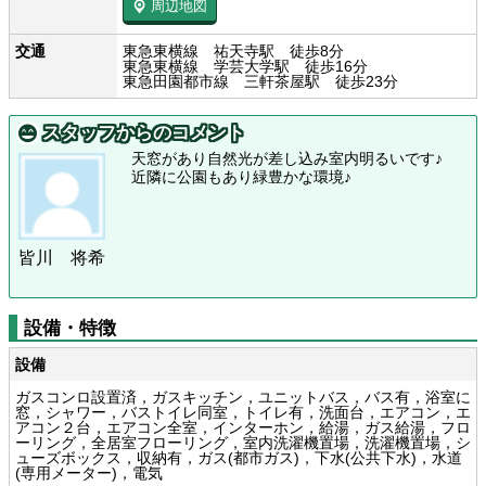
周辺地図
交通
東急東横線 祐天寺駅 徒歩8分
東急東横線 学芸大学駅 徒歩16分
東急田園都市線 三軒茶屋駅 徒歩23分
スタッフからのコメント
天窓があり自然光が差し込み室内明るいです♪
近隣に公園もあり緑豊かな環境♪
皆川 将希
設備・特徴
設備
ガスコンロ設置済，ガスキッチン，ユニットバス，バス有，浴室に
窓，シャワー，バストイレ同室，トイレ有，洗面台，エアコン，エ
アコン２台，エアコン全室，インターホン，給湯，ガス給湯，フロ
ーリング，全居室フローリング，室内洗濯機置場，洗濯機置場，シ
ューズボックス，収納有，ガス(都市ガス)，下水(公共下水)，水道
(専用メーター)，電気