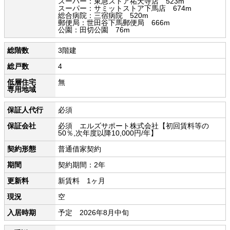
スーパー：東急ストア祐天寺店 523m
スーパー：サミットストア下馬店 674m
総合病院：三宿病院 520m
郵便局：世田谷下馬郵便局 666m
公園：田切公園 76m
総階数
3階建
総戸数
4
低層住宅
無
専用地域
保証人代行
必須
保証会社
必須 エルズサポート株式会社【初回賃料等の
50％,次年度以降10,000円/年】
契約形態
普通借家契約
期間
契約期間：2年
更新料
新賃料 1ヶ月
現況
空
入居時期
予定 2026年8月中旬