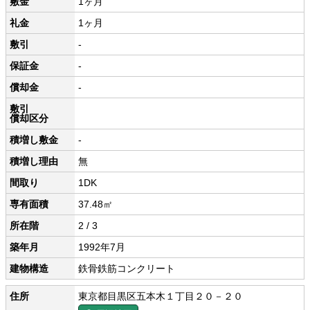
敷金
1ヶ月
礼金
1ヶ月
敷引
-
保証金
-
償却金
-
敷引
償却区分
積増し敷金
-
積増し理由
無
間取り
1DK
専有面積
37.48㎡
所在階
2 / 3
築年月
1992年7月
建物構造
鉄骨鉄筋コンクリート
住所
東京都目黒区五本木１丁目２０－２０