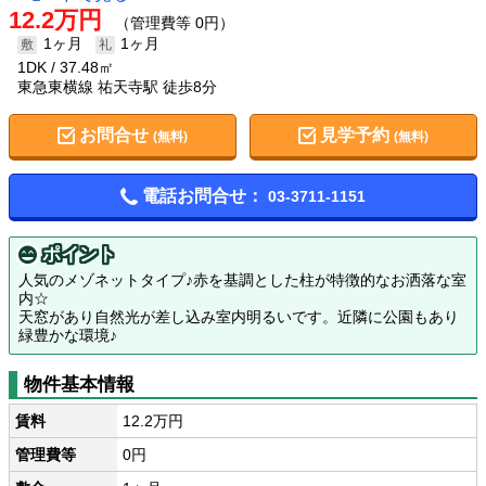
12.2万円
（管理費等 0円）
1ヶ月
1ヶ月
1DK
37.48㎡
東急東横線 祐天寺駅 徒歩8分
お問合せ
見学予約
(無料)
(無料)
電話お問合せ：
03-3711-1151
ポイント
人気のメゾネットタイプ♪赤を基調とした柱が特徴的なお洒落な室
内☆
天窓があり自然光が差し込み室内明るいです。近隣に公園もあり
緑豊かな環境♪
物件基本情報
賃料
12.2万円
管理費等
0円