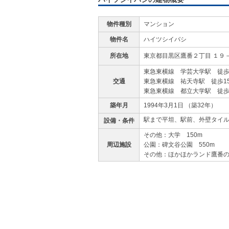
物件種別
マンション
物件名
ハイツシイバシ
所在地
東京都目黒区鷹番２丁目 １９
東急東横線 学芸大学駅 徒歩
交通
東急東横線 祐天寺駅 徒歩1
東急東横線 都立大学駅 徒歩
築年月
1994年3月1日 （築32年）
駅まで平坦、駅前、外壁タイ
設備・条件
その他：大学 150m
周辺施設
公園：碑文谷公園 550m
その他：ほかほかランド鷹番の