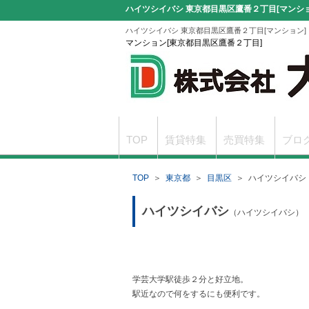
ハイツシイバシ 東京都目黒区鷹番２丁目[マンショ
ハイツシイバシ 東京都目黒区鷹番２丁目[マンション]
マンション[東京都目黒区鷹番２丁目]
TOP
賃貸特集
売買特集
ブロ
TOP
＞
東京都
＞
目黒区
＞
ハイツシイバシ
駐車場無料サービスのご案内
申込書
ハイツシイバシ
（ハイツシイバシ）
学芸大学駅徒歩２分と好立地。
駅近なので何をするにも便利です。