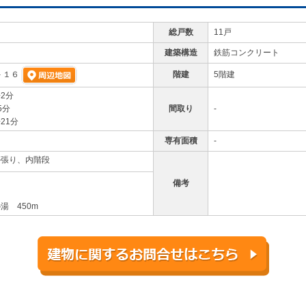
総戸数
11戸
建築構造
鉄筋コンクリート
階建
5階建
－１６
2分
5分
間取り
-
21分
専有面積
-
ル張り、内階段
備考
湯 450m