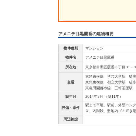
アメニテ目黒鷹番の建物概要
物件種別
マンション
物件名
アメニテ目黒鷹番
所在地
東京都目黒区鷹番３丁目 ６－
東急東横線 学芸大学駅 徒歩
交通
東急東横線 都立大学駅 徒歩
東急田園都市線 三軒茶屋駅 
築年月
2014年9月 （築11年）
駅まで平坦、駅前、外壁コン
設備・条件
Ｘ、内階段、敷地内ゴミ置き
周辺施設