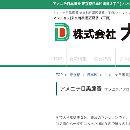
アメニテ目黒鷹番 東京都目黒区鷹番３丁目[マンシ
アメニテ目黒鷹番 東京都目黒区鷹番３丁目[マンション
マンション[東京都目黒区鷹番３丁目]
TOP
賃貸特集
売買特集
ブロ
TOP
＞
東京都
＞
目黒区
＞
アメニテ目黒鷹
駐車場無料サービスのご案内
申込書
アメニテ目黒鷹番
（アメニテメグロ
学芸大学駅徒歩２分、築浅のマンションです。
商店街から一本中に入った場所なので日々のお