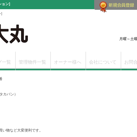
ョン]
]
月曜～土曜（
グ一覧
管理物件一覧
オーナー様へ
会社について
お問
番
改訂版
学芸大学駅前賃貸支店
学芸大学の賃貸物件一覧
タカバン）
買い物など大変便利です。