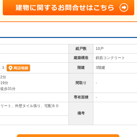
総戸数
10戸
建築構造
鉄筋コンクリート
階建
3階建
１３
2分
19分
間取り
-
徒歩31分
専有面積
-
クリート、外壁タイル張り、宅配ＢＯ
場
備考