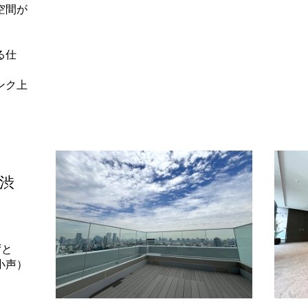
空間が
る仕
ンク上
渋
ずと
小声）