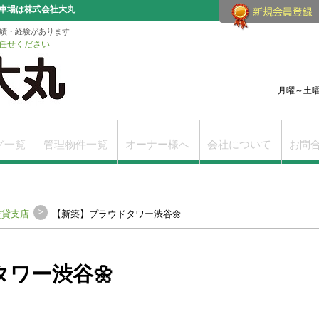
車場は株式会社大丸
実績・経験があります
任せください
月曜～土曜（
グ一覧
管理物件一覧
オーナー様へ
会社について
お問
改訂版
学芸大学駅前賃貸支店
学芸大学の賃貸物件一覧
>
賃貸支店
【新築】プラウドタワー渋谷🌼
ワー渋谷🌼