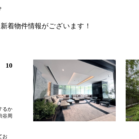
？
な新着物件情報がございます！
10
するか
渋谷周
てお