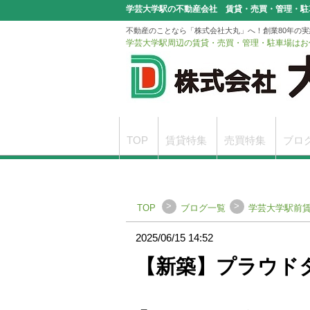
学芸大学駅の不動産会社 賃貸・売買・管理・駐
不動産のことなら「株式会社大丸」へ！創業80年の
学芸大学駅周辺の賃貸・売買・管理・駐車場はお
TOP
賃貸特集
売買特集
ブロ
駐車場無料サービスのご案内
申込書
>
>
TOP
ブログ一覧
学芸大学駅前
2025/06/15 14:52
【新築】プラウドタ