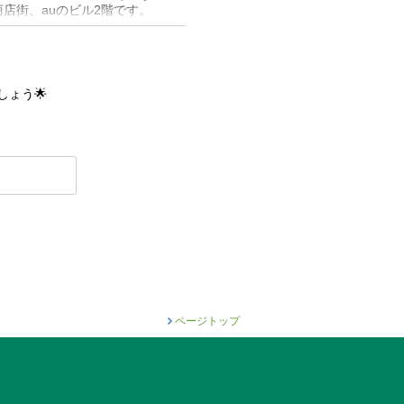
店街、auのビル2階です。
ょう🌟
ページトップ