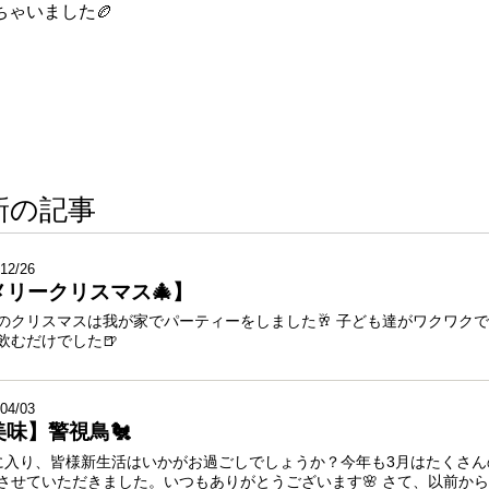
ゃいました🏉
新の記事
12/26
メリークリスマス🎄】
のクリスマスは我が家でパーティーをしました🥂 子ども達がワクワク
飲むだけでした🍺
04/03
美味】警視鳥🐔
に入り、皆様新生活はいかがお過ごしでしょうか？今年も3月はたくさ
させていただきました。いつもありがとうございます🌸 さて、以前か