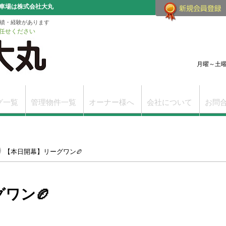
車場は株式会社大丸
実績・経験があります
任せください
月曜～土曜（
グ一覧
管理物件一覧
オーナー様へ
会社について
お問
改訂版
学芸大学駅前賃貸支店
学芸大学の賃貸物件一覧
【本日開幕】リーグワン🏉
ワン🏉