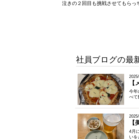
泣きの２回目も挑戦させてもらっち
社員ブログの最
2025/
【
今年
べて
2025/
【
4月
いを