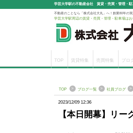
学芸大学駅の不動産会社 賃貸・売買・管理・駐
不動産のことなら「株式会社大丸」へ！創業80年の
学芸大学駅周辺の賃貸・売買・管理・駐車場はお
TOP
賃貸特集
売買特集
ブロ
駐車場無料サービスのご案内
申込書
>
>
>
TOP
ブログ一覧
社員ブログ
2023/12/09 12:36
【本日開幕】リーグ